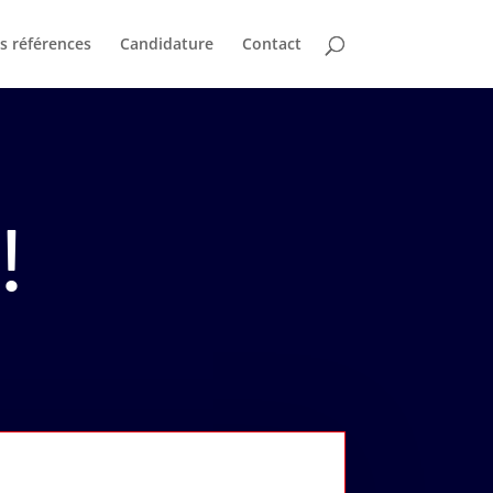
s références
Candidature
Contact
!